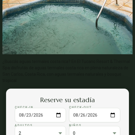
¿Buscás aguas termales costa rica? En El Tucano Resort & Thermal
Spa disfrutás de aguas termales costa rica en plena naturaleza de
San Carlos, Costa Rica, con aguas termales naturales y bosque
tropical.
Reserve su estadía
CHECK-IN
CHECK-OUT
ADULTOS
NIÑOS