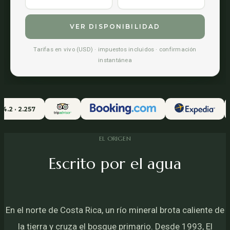
VER DISPONIBILIDAD
Tarifas en vivo (USD) · impuestos incluidos · confirmación
instantánea
 2.257
EL ORIGEN
Escrito por el agua
En el norte de Costa Rica, un río mineral brota caliente de
la tierra y cruza el bosque primario. Desde 1993, El