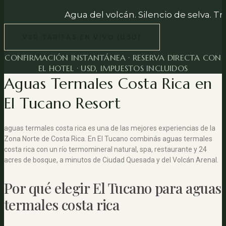
Agua del volcán. Silencio de selva. Tra
VER TARIFAS EN VIVO (USD)
CONFIRMACIÓN INSTANTÁNEA · RESERVA DIRECTA CON
EL HOTEL · USD, IMPUESTOS INCLUIDOS
Aguas Termales Costa Rica en
El Tucano Resort
aguas termales costa rica es una de las mejores experiencias de la
Zona Norte de Costa Rica. En El Tucano combinás aguas termales
costa rica con un río termomineral natural, spa, restaurante y 24
acres de bosque, a minutos de Ciudad Quesada y del Volcán Arenal.
Por qué elegir El Tucano para aguas
termales costa rica