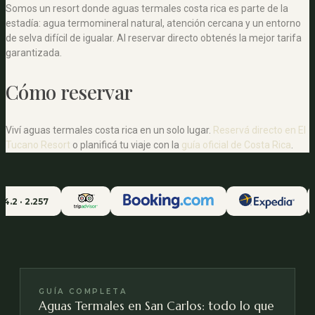
Somos un resort donde aguas termales costa rica es parte de la
estadía: agua termomineral natural, atención cercana y un entorno
de selva difícil de igualar. Al reservar directo obtenés la mejor tarifa
garantizada.
Cómo reservar
Viví aguas termales costa rica en un solo lugar.
Reservá directo en El
Tucano Resort
o planificá tu viaje con la
guía oficial de Costa Rica
.
 2.257
GUÍA COMPLETA
Aguas Termales en San Carlos: todo lo que