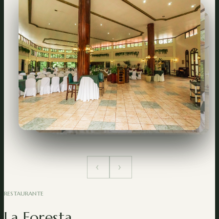
‹
›
RESTAURANTE
La Foresta