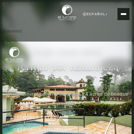
ESPAÑOL
▾
[gtranslate]
SAN CARLOS · COSTA RICA · DESDE 1993
Termal por naturaleza
Un río mineral caliente atraviesa 24 acres de bosque
primario.
RESERVAR ESTADÍA
DESCUBRIR EL LUGAR