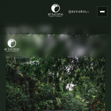
ESPAÑOL
▾
[gtranslate]